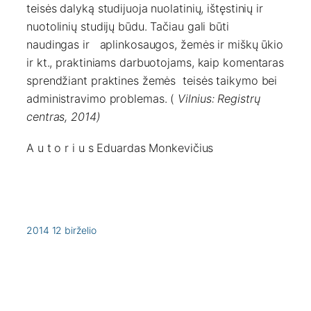
teisės dalyką studijuoja nuolatinių, ištęstinių ir
nuotolinių studijų būdu. Tačiau gali būti
naudingas ir aplinkosaugos, žemės ir miškų ūkio
ir kt., praktiniams darbuotojams, kaip komentaras
sprendžiant praktines žemės teisės taikymo bei
administravimo problemas. (
Vilnius: Registrų
centras, 2014)
A u t o r i u s Eduardas Monkevičius
2014 12 birželio