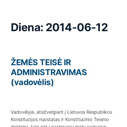
Diena:
2014-06-12
ŽEMĖS TEISĖ IR
ADMINISTRAVIMAS
(vadovėlis)
Vadovėlyje, atsižvelgiant į Lietuvos Respublikos
Konstitucijos nuostatas ir Konstitucinio Teismo
doktriną, taip pat į pastaruoju metu įvykusius