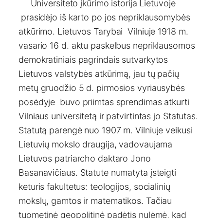
Universiteto įkūrimo istorija Lietuvoje
prasidėjo iš karto po jos nepriklausomybės
atkūrimo. Lietuvos Tarybai Vilniuje 1918 m.
vasario 16 d. aktu paskelbus nepriklausomos
demokratiniais pagrindais sutvarkytos
Lietuvos valstybės atkūrimą, jau tų pačių
metų gruodžio 5 d. pirmosios vyriausybės
posėdyje buvo priimtas sprendimas atkurti
Vilniaus universitetą ir patvirtintas jo Statutas.
Statutą parengė nuo 1907 m. Vilniuje veikusi
Lietuvių mokslo draugija, vadovaujama
Lietuvos patriarcho daktaro Jono
Basanavičiaus. Statute numatyta įsteigti
keturis fakultetus: teologijos, socialinių
mokslų, gamtos ir matematikos. Tačiau
tuometinė geopolitinė padėtis nulėmė, kad