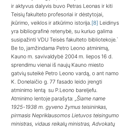
ir aktyvus dalyvis buvo Petras Leonas ir kiti
Teisių fakulteto profesoriai ir dėstytojai,
įkūrimo, veiklos ir atkūrimo istorija.
[8]
Leidinys
yra bibliografinė retenybė, su kuriuo galima
susipažinti VDU Teisės fakulteto bibliotekoje.`
Be to, įamžindama Petro Leono atminimą,
Kauno m. savivaldybė 2004 m. liepos 16 d.
sprendimu vienai iš naujų Kauno miesto
gatvių suteikė Petro Leono vardą, o ant namo
K. Donelaičio g. 77 fasado leido įrengti
atminimo lentą su P.Leono bareljefu.
Atminimo lentoje parašyta:
„Šiame name
1925-1938 m. gyveno žymus teisininkas,
pirmasis Nepriklausomos Lietuvos teisingumo
ministras, vidaus reikalų ministras, Advokatų