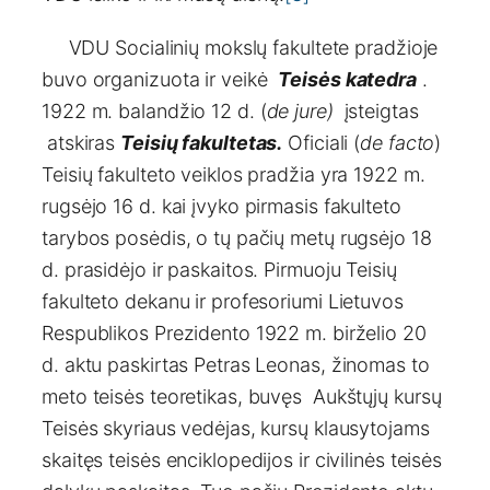
VDU Socialinių mokslų fakultete pradžioje
buvo organizuota ir veikė
Teisės katedra
.
1922 m. balandžio 12 d. (
de jure)
įsteigtas
atskiras
Teisių fakultetas.
Oficiali (
de facto
)
Teisių fakulteto veiklos pradžia yra 1922 m.
rugsėjo 16 d. kai įvyko pirmasis fakulteto
tarybos posėdis, o tų pačių metų rugsėjo 18
d. prasidėjo ir paskaitos. Pirmuoju Teisių
fakulteto dekanu ir profesoriumi Lietuvos
Respublikos Prezidento 1922 m. birželio 20
d. aktu paskirtas Petras Leonas, žinomas to
meto teisės teoretikas, buvęs Aukštųjų kursų
Teisės skyriaus vedėjas, kursų klausytojams
skaitęs teisės enciklopedijos ir civilinės teisės