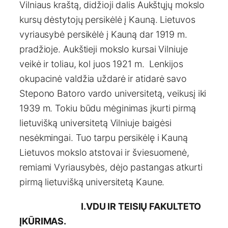
Vilniaus kraštą, didžioji dalis Aukštųjų mokslo
kursų dėstytojų persikėlė į Kauną. Lietuvos
vyriausybė persikėlė į Kauną dar 1919 m.
pradžioje. Aukštieji mokslo kursai Vilniuje
veikė ir toliau, kol juos 1921 m. Lenkijos
okupacinė valdžia uždarė ir atidarė savo
Stepono Batoro vardo universitetą, veikusį iki
1939 m. Tokiu būdu mėginimas įkurti pirmą
lietuvišką universitetą Vilniuje baigėsi
nesėkmingai. Tuo tarpu persikėlę i Kauną
Lietuvos mokslo atstovai ir šviesuomenė,
remiami Vyriausybės, dėjo pastangas atkurti
pirmą lietuvišką universitetą Kaune.
I.VDU IR TEISIŲ FAKULTETO
ĮKŪRIMAS.