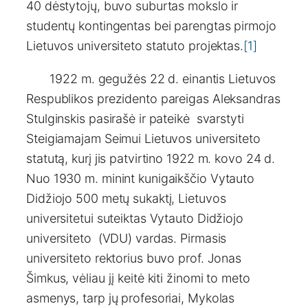
40 dėstytojų, buvo suburtas mokslo ir
studentų kontingentas bei parengtas pirmojo
Lietuvos universiteto statuto projektas.
[1]
1922 m. gegužės 22 d. einantis Lietuvos
Respublikos prezidento pareigas Aleksandras
Stulginskis pasirašė ir pateikė svarstyti
Steigiamajam Seimui Lietuvos universiteto
statutą, kurį jis patvirtino 1922 m. kovo 24 d.
Nuo 1930 m. minint kunigaikščio Vytauto
Didžiojo 500 metų sukaktį, Lietuvos
universitetui suteiktas Vytauto Didžiojo
universiteto (VDU) vardas. Pirmasis
universiteto rektorius buvo prof. Jonas
Šimkus, vėliau jį keitė kiti žinomi to meto
asmenys, tarp jų profesoriai, Mykolas