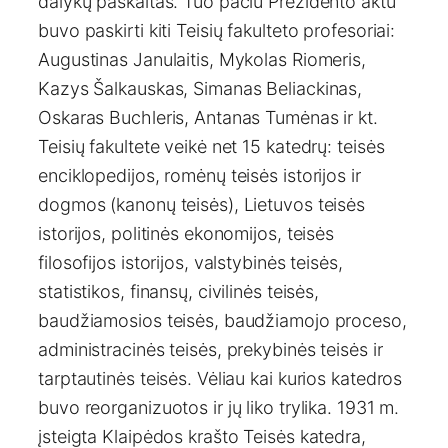
dalykų paskaitas. Tuo pačiu Prezidento aktu
buvo paskirti kiti Teisių fakulteto profesoriai:
Augustinas Janulaitis, Mykolas Riomeris,
Kazys Šalkauskas, Simanas Beliackinas,
Oskaras Buchleris, Antanas Tumėnas ir kt.
Teisių fakultete veikė net 15 katedrų: teisės
enciklopedijos, romėnų teisės istorijos ir
dogmos (kanonų teisės), Lietuvos teisės
istorijos, politinės ekonomijos, teisės
filosofijos istorijos, valstybinės teisės,
statistikos, finansų, civilinės teisės,
baudžiamosios teisės, baudžiamojo proceso,
administracinės teisės, prekybinės teisės ir
tarptautinės teisės. Vėliau kai kurios katedros
buvo reorganizuotos ir jų liko trylika. 1931 m.
įsteigta Klaipėdos krašto Teisės katedra,