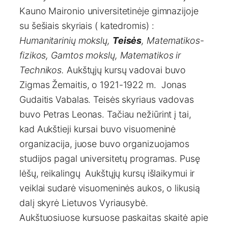
Kauno Maironio universitetinėje gimnazijoje
su šešiais skyriais ( katedromis) :
Humanitarinių mokslų,
Teisės
, Matematikos-
fizikos, Gamtos mokslų, Matematikos ir
Technikos.
Aukštųjų kursų vadovai buvo
Zigmas Žemaitis, o 1921-1922 m. Jonas
Gudaitis Vabalas. Teisės skyriaus vadovas
buvo Petras Leonas. Tačiau nežiūrint į tai,
kad Aukštieji kursai buvo visuomeninė
organizacija, juose buvo organizuojamos
studijos pagal universitetų programas. Pusę
lėšų, reikalingų Aukštųjų kursų išlaikymui ir
veiklai sudarė visuomeninės aukos, o likusią
dalį skyrė Lietuvos Vyriausybė.
Aukštuosiuose kursuose paskaitas skaitė apie