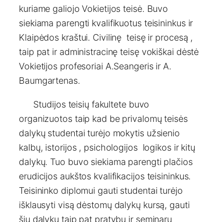
kuriame galiojo Vokietijos teisė. Buvo
siekiama parengti kvalifikuotus teisininkus ir
Klaipėdos kraštui. Civilinę teisę ir procesą ,
taip pat ir administracinę teisę vokiškai dėstė
Vokietijos profesoriai A.Seangeris ir A.
Baumgartenas.
Studijos teisių fakultete buvo
organizuotos taip kad be privalomų teisės
dalykų studentai turėjo mokytis užsienio
kalbų, istorijos , psichologijos logikos ir kitų
dalykų. Tuo buvo siekiama parengti plačios
erudicijos aukštos kvalifikacijos teisininkus.
Teisininko diplomui gauti studentai turėjo
išklausyti visą dėstomų dalykų kursą, gauti
šių dalykų taip pat pratybų ir seminarų