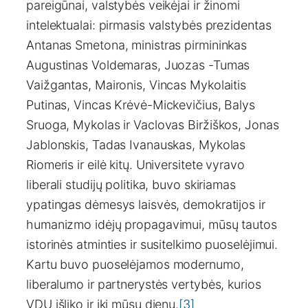
pareigūnai, valstybės veikėjai ir žinomi
intelektualai: pirmasis valstybės prezidentas
Antanas Smetona, ministras pirmininkas
Augustinas Voldemaras, Juozas -Tumas
Vaižgantas, Maironis, Vincas Mykolaitis
Putinas, Vincas Krėvė-Mickevičius, Balys
Sruoga, Mykolas ir Vaclovas Biržiškos, Jonas
Jablonskis, Tadas Ivanauskas, Mykolas
Riomeris ir eilė kitų. Universitete vyravo
liberali studijų politika, buvo skiriamas
ypatingas dėmesys laisvės, demokratijos ir
humanizmo idėjų propagavimui, mūsų tautos
istorinės atminties ir susitelkimo puoselėjimui.
Kartu buvo puoselėjamos modernumo,
liberalumo ir partnerystės vertybės, kurios
VDU išliko ir iki mūsų dienų.
[3]