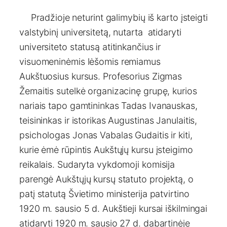
Pradžioje neturint galimybių iš karto įsteigti
valstybinį universitetą, nutarta atidaryti
universiteto statusą atitinkančius ir
visuomeninėmis lėšomis remiamus
Aukštuosius kursus. Profesorius Zigmas
Žemaitis sutelkė organizacinę grupę, kurios
nariais tapo gamtininkas Tadas Ivanauskas,
teisininkas ir istorikas Augustinas Janulaitis,
psichologas Jonas Vabalas Gudaitis ir kiti,
kurie ėmė rūpintis Aukštųjų kursu įsteigimo
reikalais. Sudaryta vykdomoji komisija
parengė Aukštųjų kursų statuto projektą, o
patį statutą Švietimo ministerija patvirtino
1920 m. sausio 5 d. Aukštieji kursai iškilmingai
atidaryti 1920 m. sausio 27 d. dabartinėje