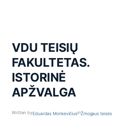
VDU TEISIŲ
FAKULTETAS.
ISTORINĖ
APŽVALGA
Written by
in
Eduardas Monkevičius
Žmogaus teisės