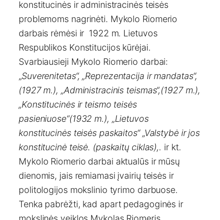
konstitucinės ir administracinės teisės
problemoms nagrinėti. Mykolo Riomerio
darbais rėmėsi ir 1922 m. Lietuvos
Respublikos Konstitucijos kūrėjai.
Svarbiausieji Mykolo Riomerio darbai:
„
Suverenitetas“, „Reprezentacija ir mandatas“,
(1927 m.), „Administracinis teismas“,(1927 m.),
„Konstitucinės ir teismo teisės
pasieniuose“(1932 m.), „Lietuvos
konstitucinės teisės paskaitos“ „Valstybė ir jos
konstitucinė teisė. (paskaitų ciklas),.
ir kt.
Mykolo Riomerio darbai aktualūs ir mūsų
dienomis, jais remiamasi įvairių teisės ir
politologijos mokslinio tyrimo darbuose.
Tenka pabrėžti, kad apart pedagoginės ir
mokslinės veiklos Mykolas Riomeris