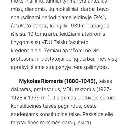
moksliniai ir kultūriniai tyrimai yra aktualūs ir
mūsų dienomis. Jų moksliniai darbai buvo
spausdinami periodiniame leidinyje
Teisių
fakulteto darbai,
kurių iki 1939m. pabaigos
išleista 10 tomų arba leidžiami atskiromis
knygomis su VDU Teisių fakulteto
kredencialais. Žemiau aprašomi ne visi
profesoriai ir dėstytojai bei jų darbai, nes visų
aprašyti šiame straipsnyje nėra galimybės.
Mykolas Riomeris (1880-1945),
teisės
daktaras, profesorius, VDU rektorius (1927-
1928 ir 1939 m. ). Jis pirmas Lietuvoje sukūrė
konstitucinės teisės pagrindus, dėstė
studentams konstitucinę teisę. Paskelbė eilę
tarptautinės reikšmės darbų, skirtų