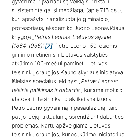
gyvenimą ir įvairiapusę veiklą surinkta ir
susisteminta gausi medžiaga, (apie 715 psl.),
kuri aprašyta ir analizuota jo giminaičio,
profesoriaus, akademiko Juozo Leonavičiaus
knygoje
„Petras Leonas-Lietuvos sąžinė
(1864-1938)“.
[7]
Petro Leono 150-osioms
gimimo metinėms ir Lietuvos valstybės
atkūrimo 100-mečiui paminėti Lietuvos
teisininkų draugijos Kauno skyriaus iniciatyva
išleistas specialus leidinys:
„Petras Leonas:
teisinis palikimas ir dabartis“
, kuriame mokslo
atstovai ir teisininkai-praktikai analizuoja
Petro Leono gyvenimą ir pasaulėžiūrą, taip
pat jo idėjų aktualumą sprendžiant dabarties
problemas. Kartu apžvelgiama Lietuvos
teisininkų draugijos, kurios įkūrimo iniciatorius