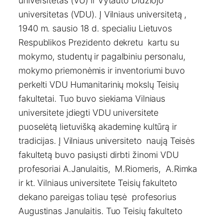
universitetas (VU) ir Vytauto Didžiojo
universitetas (VDU). Į Vilniaus universitetą ,
1940 m. sausio 18 d. specialiu Lietuvos
Respublikos Prezidento dekretu kartu su
mokymo, studentų ir pagalbiniu personalu,
mokymo priemonėmis ir inventoriumi buvo
perkelti VDU Humanitarinių mokslų Teisių
fakultetai. Tuo buvo siekiama Vilniaus
universitete įdiegti VDU universitete
puoselėtą lietuvišką akademinę kultūrą ir
tradicijas. Į Vilniaus universiteto naują Teisės
fakultetą buvo pasiųsti dirbti žinomi VDU
profesoriai A.Janulaitis, M.Riomeris, A.Rimka
ir kt. Vilniaus universitete Teisių fakulteto
dekano pareigas toliau tęsė profesorius
Augustinas Janulaitis. Tuo Teisių fakulteto