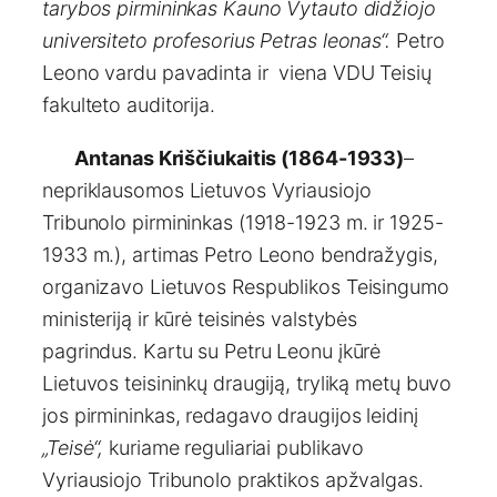
tarybos pirmininkas Kauno Vytauto didžiojo
universiteto profesorius Petras leonas“.
Petro
Leono vardu pavadinta ir viena VDU Teisių
fakulteto auditorija.
Antanas Kriščiukaitis (1864-1933)
–
nepriklausomos Lietuvos Vyriausiojo
Tribunolo pirmininkas (1918-1923 m. ir 1925-
1933 m.), artimas Petro Leono bendražygis,
organizavo Lietuvos Respublikos Teisingumo
ministeriją ir kūrė teisinės valstybės
pagrindus. Kartu su Petru Leonu įkūrė
Lietuvos teisininkų draugiją, tryliką metų buvo
jos pirmininkas, redagavo draugijos leidinį
„Teisė“,
kuriame reguliariai publikavo
Vyriausiojo Tribunolo praktikos apžvalgas.