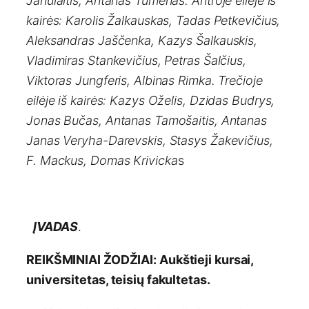
Janulaitis, Antanas Tumėnas. Antroje eilėje iš
kairės: Karolis Žalkauskas, Tadas Petkevičius,
Aleksandras Jaščenka, Kazys Šalkauskis,
Vladimiras Stankevičius, Pe­tras Šalčius,
Viktoras Jungferis, Albinas Rimka. Trečioje
eilėje iš kairės: Kazys Oželis, Dzidas Budrys,
Jonas Bučas, Antanas Tamošaitis, Antanas
Janas Veryha-Darevskis, Stasys Žakevičius,
F. Mackus, Domas Krivicka
s
ĮVADAS
.
REIKŠMINIAI ŽODŽIAI:
Aukštieji kursai,
universitetas, teisių fakultetas.