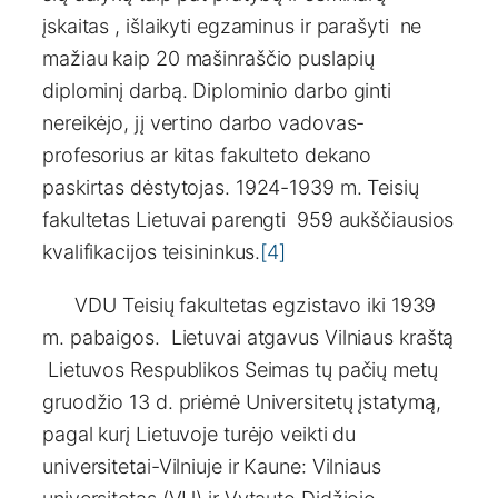
įskaitas , išlaikyti egzaminus ir parašyti ne
mažiau kaip 20 mašinraščio puslapių
diplominį darbą. Diplominio darbo ginti
nereikėjo, jį vertino darbo vadovas-
profesorius ar kitas fakulteto dekano
paskirtas dėstytojas. 1924-1939 m. Teisių
fakultetas Lietuvai parengti 959 aukščiausios
kvalifikacijos teisininkus.
[4]
VDU Teisių fakultetas egzistavo iki 1939
m. pabaigos. Lietuvai atgavus Vilniaus kraštą
Lietuvos Respublikos Seimas tų pačių metų
gruodžio 13 d. priėmė Universitetų įstatymą,
pagal kurį Lietuvoje turėjo veikti du
universitetai-Vilniuje ir Kaune: Vilniaus