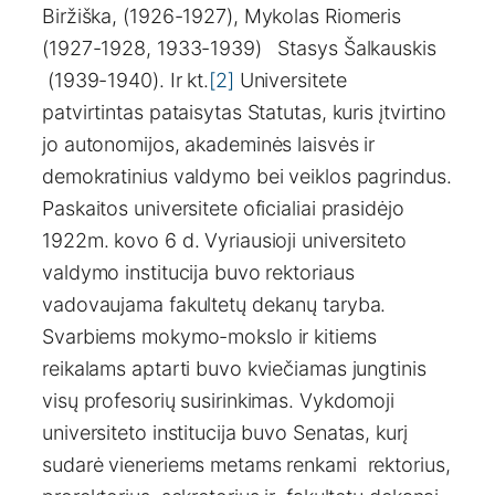
Biržiška, (1926-1927), Mykolas Riomeris
(1927-1928, 1933-1939) Stasys Šalkauskis
(1939-1940). Ir kt.
[2]
Universitete
patvirtintas pataisytas Statutas, kuris įtvirtino
jo autonomijos, akademinės laisvės ir
demokratinius valdymo bei veiklos pagrindus.
Paskaitos universitete oficialiai prasidėjo
1922m. kovo 6 d. Vyriausioji universiteto
valdymo institucija buvo rektoriaus
vadovaujama fakultetų dekanų taryba.
Svarbiems mokymo-mokslo ir kitiems
reikalams aptarti buvo kviečiamas jungtinis
visų profesorių susirinkimas. Vykdomoji
universiteto institucija buvo Senatas, kurį
sudarė vieneriems metams renkami rektorius,