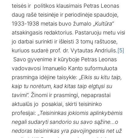
teisės ir politikos klausimais Petras Leonas
daug rašė teisinėje ir periodinėje spaudoje,
1933-1938 metais buvo žurnalo „
Kultūra“
atsakingasis redaktorius. Pastaruoju metu visi
jo darbai surinkti ir išleisti 3 tomų raštuose,
kuriuos sudarė prof. dr. Vytautas Andriulis.
[5]
Savo gyvenime ir kūryboje Petras Leonas
vadovavosi Imanuelio Kanto suformuluota
prasminga idėjine taisykle: „
Elkis su kitu taip,
kaip tu norėtum, kad kitas taip elgtųsi su
tavimi“.
Žinomi ir prasmingi, nepaprastai
aktualūs jo posakiai, skirti teisininko
profesijai: „
Teisininkas
jokiomis aplinkybėmis
negali sudaryti sandorio su savo sąžine…o
nedoras teisininkas yra pavojingesnis net už