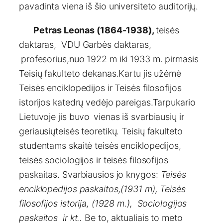
pavadinta viena iš šio universiteto auditorijų.
Petras Leonas (1864-1938),
teisės
daktaras, VDU Garbės daktaras,
profesorius,nuo 1922 m iki 1933 m. pirmasis
Teisių fakulteto dekanas.Kartu jis užėmė
Teisės enciklopedijos ir Teisės filosofijos
istorijos katedrų vedėjo pareigas.Tarpukario
Lietuvoje jis buvo
vienas iš svarbiausių ir
geriausiųteisės teoretikų. Teisių fakulteto
studentams skaitė teisės enciklopedijos,
teisės sociologijos ir teisės filosofijos
paskaitas. Svarbiausios jo knygos:
Teisės
enciklopedijos paskaitos,(1931 m), Teisės
filosofijos istorija, (1928 m.), Sociologijos
paskaitos ir kt..
Be to, aktualiais to meto