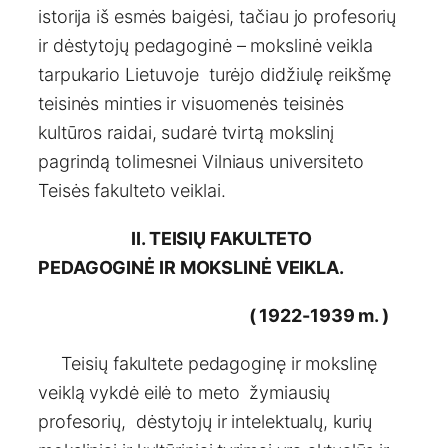
istorija iš esmės baigėsi, tačiau jo profesorių
ir dėstytojų pedagoginė – mokslinė veikla
tarpukario Lietuvoje turėjo didžiulę reikšmę
teisinės minties ir visuomenės teisinės
kultūros raidai, sudarė tvirtą mokslinį
pagrindą tolimesnei Vilniaus universiteto
Teisės fakulteto veiklai.
II. TEISIŲ FAKULTETO
PEDAGOGINĖ IR MOKSLINĖ VEIKLA.
( 1922-1939 m. )
Teisių fakultete pedagoginę ir mokslinę
veiklą vykdė eilė to meto žymiausių
profesorių, dėstytojų ir intelektualų, kurių