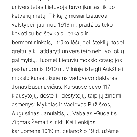
universitetas Lietuvoje buvo įkurtas tik po
ketverių metų. Tik ką gimusiai Lietuvos
valstybei jau nuo 1919 m. pradžios teko
kovoti su bolševikais, lenkais ir
bermontininkais, trūko lėšų bei išteklių, todėl
greitu laiku atidaryti universiteto nebuvo jokių
galimybių. Tuomet Lietuvių mokslo draugijos
pastangomis 1919 m. Vilniuje įsteigti Aukštieji
mokslo kursai, kuriems vadovavo daktaras
Jonas Basanavičius. Kursuose buvo 117
klausytojų, dėstė 11 dėstytojų, tarp jų žinomi
asmenys: Mykolas ir Vaclovas Biržiškos,
Augustinas Janulaitis, J. Vabalas -Gudaitis,
Zigmas Žemaitis ir kt. Kai Lenkijos
kariuomenė 1919 m. balandžio 19 d. užėmė