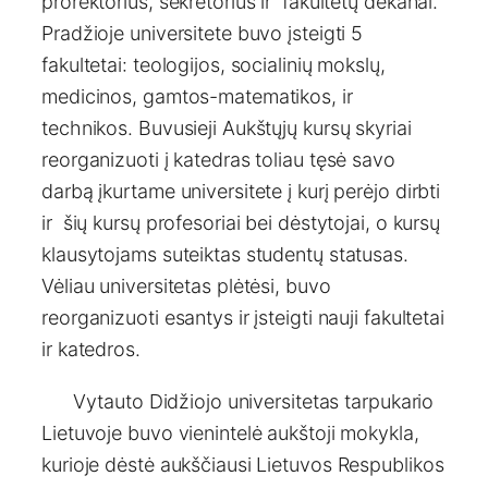
prorektorius, sekretorius ir fakultetų dekanai.
Pradžioje universitete buvo įsteigti 5
fakultetai: teologijos, socialinių mokslų,
medicinos, gamtos-matematikos, ir
technikos. Buvusieji Aukštųjų kursų skyriai
reorganizuoti į katedras toliau tęsė savo
darbą įkurtame universitete į kurį perėjo dirbti
ir šių kursų profesoriai bei dėstytojai, o kursų
klausytojams suteiktas studentų statusas.
Vėliau universitetas plėtėsi, buvo
reorganizuoti esantys ir įsteigti nauji fakultetai
ir katedros.
Vytauto Didžiojo universitetas tarpukario
Lietuvoje buvo vienintelė aukštoji mokykla,
kurioje dėstė aukščiausi Lietuvos Respublikos