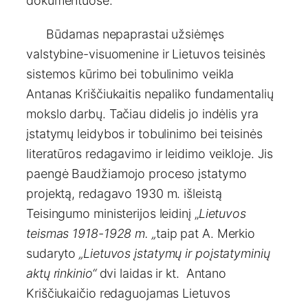
dokumentuose.
Būdamas nepaprastai užsiėmęs
valstybine-visuomenine ir Lietuvos teisinės
sistemos kūrimo bei tobulinimo veikla
Antanas Kriščiukaitis nepaliko fundamentalių
mokslo darbų. Tačiau didelis jo indėlis yra
įstatymų leidybos ir tobulinimo bei teisinės
literatūros redagavimo ir leidimo veikloje. Jis
paengė Baudžiamojo proceso įstatymo
projektą, redagavo 1930 m. išleistą
Teisingumo ministerijos leidinį „
Lietuvos
teismas 1918-1928 m. „
taip pat A. Merkio
sudaryto
„Lietuvos įstatymų ir poįstatyminių
aktų rinkinio“
dvi laidas ir kt. Antano
Kriščiukaičio redaguojamas Lietuvos