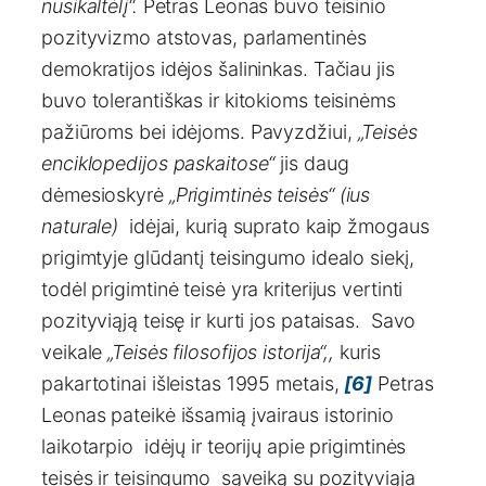
nusikaltėlį“.
Petras Leonas buvo teisinio
pozityvizmo atstovas, parlamentinės
demokratijos idėjos šalininkas. Tačiau jis
buvo tolerantiškas ir kitokioms teisinėms
pažiūroms bei idėjoms. Pavyzdžiui,
„Teisės
enciklopedijos paskaitose“
jis daug
dėmesioskyrė
„Prigimtinės teisės“ (ius
naturale)
idėjai, kurią suprato kaip žmogaus
prigimtyje glūdantį teisingumo idealo siekį,
todėl prigimtinė teisė yra kriterijus vertinti
pozityviąją teisę ir kurti jos pataisas. Savo
veikale
„Teisės filosofijos istorija“,,
kuris
pakartotinai išleistas 1995 metais,
[6]
Petras
Leonas pateikė išsamią įvairaus istorinio
laikotarpio idėjų ir teorijų apie prigimtinės
teisės ir teisingumo sąveiką su pozityviąja