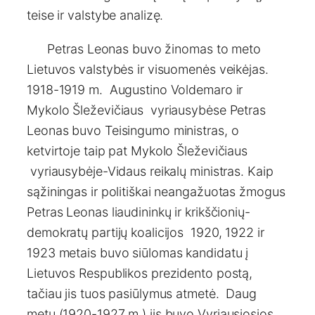
teise ir valstybe analizę.
Petras Leonas buvo žinomas to meto
Lietuvos valstybės ir visuomenės veikėjas.
1918-1919 m. Augustino Voldemaro ir
Mykolo Šleževičiaus vyriausybėse Petras
Leonas buvo Teisingumo ministras, o
ketvirtoje taip pat Mykolo Šleževičiaus
vyriausybėje-Vidaus reikalų ministras. Kaip
sąžiningas ir politiškai neangažuotas žmogus
Petras Leonas liaudininkų ir krikščionių-
demokratų partijų koalicijos 1920, 1922 ir
1923 metais buvo siūlomas kandidatu į
Lietuvos Respublikos prezidento postą,
tačiau jis tuos pasiūlymus atmetė. Daug
metų (1920-1927 m.) jis buvo Vyriausiosios