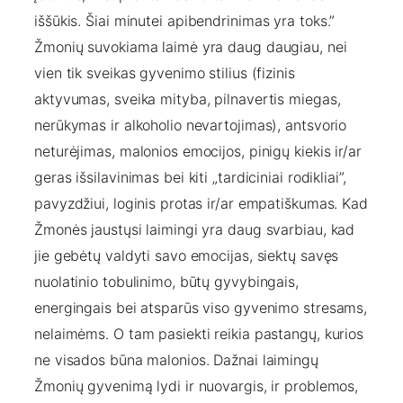
iššūkis.
Šiai minutei apibendrinimas yra toks.
”
Žmonių suvokiama laimė yra daug daugiau, nei
vien tik sveikas gyvenimo stilius (fizinis
aktyvumas, sveika mityba, pilnavertis miegas,
nerūkymas ir alkoholio nevartojimas), antsvorio
neturėjimas, malonios emocijos, pinigų kiekis ir/ar
geras išsilavinimas bei kiti „tardiciniai rodikliai”,
pavyzdžiui, loginis protas ir/ar empatiškumas. Kad
Žmonės jaustųsi laimingi yra daug svarbiau, kad
jie gebėtų valdyti savo emocijas, siektų savęs
nuolatinio tobulinimo, būtų gyvybingais,
energingais bei atsparūs viso gyvenimo stresams,
nelaimėms. O tam pasiekti reikia pastangų, kurios
ne visados būna malonios. Dažnai laimingų
Žmonių gyvenimą lydi ir nuovargis, ir problemos,