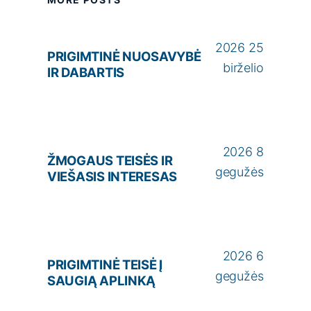
2026 25
PRIGIMTINĖ NUOSAVYBĖ
birželio
IR DABARTIS
2026 8
ŽMOGAUS TEISĖS IR
gegužės
VIEŠASIS INTERESAS
2026 6
PRIGIMTINĖ TEISĖ Į
gegužės
SAUGIĄ APLINKĄ