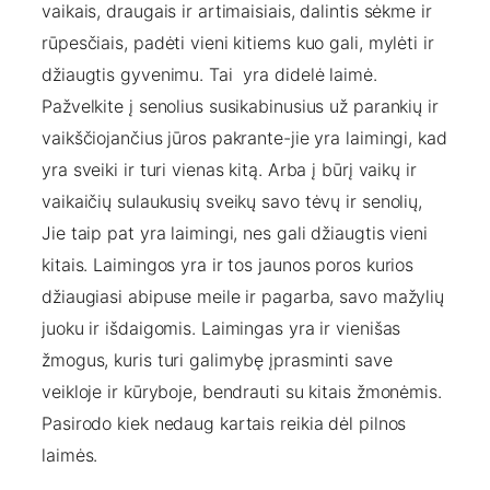
vaikais, draugais ir artimaisiais, dalintis sėkme ir
rūpesčiais, padėti vieni kitiems kuo gali, mylėti ir
džiaugtis gyvenimu. Tai yra didelė laimė.
Pažvelkite į senolius susikabinusius už parankių ir
vaikščiojančius jūros pakrante-jie yra laimingi, kad
yra sveiki ir turi vienas kitą. Arba į būrį vaikų ir
vaikaičių sulaukusių sveikų savo tėvų ir senolių,
Jie taip pat yra laimingi, nes gali džiaugtis vieni
kitais. Laimingos yra ir tos jaunos poros kurios
džiaugiasi abipuse meile ir pagarba, savo mažylių
juoku ir išdaigomis. Laimingas yra ir vienišas
žmogus, kuris turi galimybę įprasminti save
veikloje ir kūryboje, bendrauti su kitais žmonėmis.
Pasirodo kiek nedaug kartais reikia dėl pilnos
laimės.