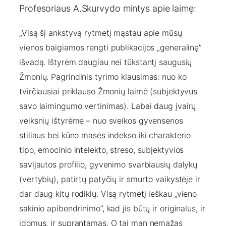
Profesoriaus A.Skurvydo mintys apie laimę:
„Visą šį ankstyvą rytmetį mąstau apie mūsų
vienos baigiamos rengti publikacijos „generalinę”
išvadą. Ištyrėm daugiau nei tūkstantį saugusių
Žmonių. Pagrindinis tyrimo klausimas: nuo ko
tvirčiausiai priklauso Žmonių laimė (subjektyvus
savo laimingumo vertinimas). Labai daug įvairų
veiksnių ištyrėme – nuo sveikos gyvensenos
stiliaus bei kūno masės indekso iki charakterio
tipo, emocinio intelekto, streso, subjektyvios
savijautos profilio, gyvenimo svarbiausių dalykų
(vertybių), patirtų patyčių ir smurto vaikystėje ir
dar daug kitų rodiklų.
Visą rytmetį ieškau „vieno
sakinio apibendrinimo”, kad jis būtų ir originalus, ir
įdomus, ir suprantamas. O tai man nemažas