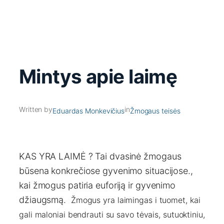
Mintys apie laimę
Written by
in
Eduardas Monkevičius
Žmogaus teisės
KAS YRA LAIMĖ ? Tai dvasinė žmogaus
būsena konkrečiose gyvenimo situacijose.,
kai žmogus patiria euforiją ir gyvenimo
džiaugsmą.
Žmogus yra laimingas i tuomet, kai
gali maloniai bendrauti su savo tėvais, sutuoktiniu,